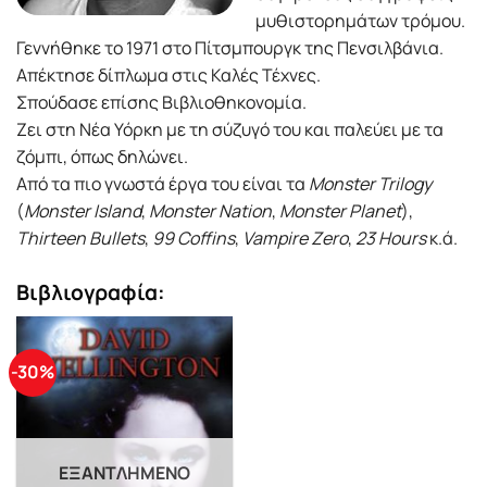
μυθιστορημάτων τρόμου.
Γεννήθηκε το 1971 στο Πίτσμπουργκ της Πενσιλβάνια.
Απέκτησε δίπλωμα στις Καλές Τέχνες.
Σπούδασε επίσης Βιβλιοθηκονομία.
Ζει στη Νέα Υόρκη με τη σύζυγό του και παλεύει με τα
ζόμπι, όπως δηλώνει.
Από τα πιο γνωστά έργα του είναι τα
Monster Trilogy
(
Monster Island
,
Monster Nation
,
Monster Planet
),
Thirteen Bullets
,
99 Coffins
,
Vampire Zero
,
23 Hours
κ.ά.
Βιβλιογραφία:
-30%
ΕΞΑΝΤΛΗΜΈΝΟ