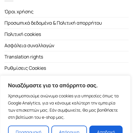
Όροι χρήσης
Προσωπικά δεδομένα & Πολιτική απορρήτου
Πολιτική cookies
Ασφάλεια συναλλαγών
Translation rights
Ρυθμίσεις Cookies
Νοιαζόμαστε για το απόρρητο σας.
Χρησιμοποιούμε ανώνυμα cookies για υπηρεσίες όπως τα
Google Analytics, για να κάνουμε καλύτερη την εμπειρία
των επισκεπτών μας. Εάν συμφωνείτε, θα μας βοηθήσετε
Copyright 2026 ©
Εκδοτικός Οίκος Α.Α. Λιβάνη
| All rights
στη βελτίωση του e-shop μας.
reserved.
Σόλωνος 98, 10680 Αθήνα | Τ:
2103661200
- F: 2103617791
Προσαρμογή
Απόρριψη
Αποδοχή