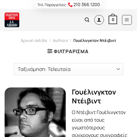
Skip
210 366 1200
Τηλ. Παραγγελίες:
to
content
0
Αρχική σελίδα
/
Authors
/
Γουέλινγκτον Ντέιβιντ
ΦΙΛΤΡΆΡΙΣΜΑ
Γουέλινγκτον
Ντέιβιντ
Ο Ντέιβιντ Γουέλινγκτον
είναι από τους
γνωστότερους
σύγχρονους συγγραφείς