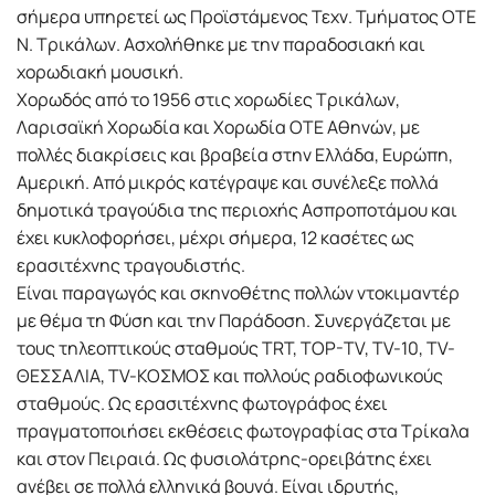
σήμερα υπηρετεί ως Προϊστάμενος Τεχν. Τμήματος ΟΤΕ
Ν. Τρικάλων. Ασχολήθηκε με την παραδοσιακή και
χορωδιακή μουσική.
Χορωδός από το 1956 στις χορωδίες Τρικάλων,
Λαρισαϊκή Χορωδία και Χορωδία ΟΤΕ Αθηνών, με
πολλές διακρίσεις και βραβεία στην Ελλάδα, Ευρώπη,
Αμερική. Από μικρός κατέγραψε και συνέλεξε πολλά
δημοτικά τραγούδια της περιοχής Ασπροποτάμου και
έχει κυκλοφορήσει, μέχρι σήμερα, 12 κασέτες ως
ερασιτέχνης τραγουδιστής.
Είναι παραγωγός και σκηνοθέτης πολλών ντοκιμαντέρ
με θέμα τη Φύση και την Παράδοση. Συνεργάζεται με
τους τηλεοπτικούς σταθμούς TRT, TOP-TV, TV-10, TV-
ΘΕΣΣΑΛΙΑ, TV-ΚΟΣΜΟΣ και πολλούς ραδιοφωνικούς
σταθμούς. Ως ερασιτέχνης φωτογράφος έχει
πραγματοποιήσει εκθέσεις φωτογραφίας στα Τρίκαλα
και στον Πειραιά. Ως φυσιολάτρης-ορειβάτης έχει
ανέβει σε πολλά ελληνικά βουνά. Είναι ιδρυτής,