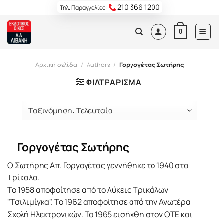
Skip
210 366 1200
Τηλ. Παραγγελίες:
to
content
0
Αρχική σελίδα
/
Authors
/
Γοργογέτας Σωτήρης
ΦΙΛΤΡΆΡΙΣΜΑ
Γοργογέτας Σωτήρης
Ο Σωτήρης Απ. Γοργογέτας γεννήθηκε το 1940 στα
Τρίκαλα.
Το 1958 αποφοίτησε από το Λύκειο Τρικάλων
"Τσιλιμίγκα". Το 1962 αποφοίτησε από την Ανωτέρα
Σχολή Ηλεκτρονικών. Το 1965 εισήχθη στον ΟΤΕ και