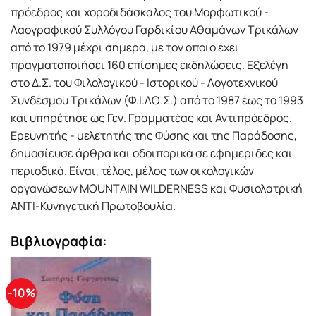
πρόεδρος και χοροδιδάσκαλος του Μορφωτικού -
Λαογραφικού Συλλόγου Γαρδικίου Αθαμάνων Τρικάλων
από το 1979 μέχρι σήμερα, με τον οποίο έχει
πραγματοποιήσει 160 επίσημες εκδηλώσεις. Εξελέγη
στο Δ.Σ. του Φιλολογικού - Ιστορικού - Λογοτεχνικού
Συνδέσμου Τρικάλων (Φ.Ι.ΛΟ.Σ.) από το 1987 έως το 1993
και υπηρέτησε ως Γεν. Γραμματέας και Αντιπρόεδρος.
Ερευνητής - μελετητής της Φύσης και της Παράδοσης,
δημοσίευσε άρθρα και οδοιπορικά σε εφημερίδες και
περιοδικά. Είναι, τέλος, μέλος των οικολογικών
οργανώσεων MOUNTAIN WILDERNESS και Φυσιολατρική
ΑΝΤΙ-Κυνηγετική Πρωτοβουλία.
Βιβλιογραφία:
-10%