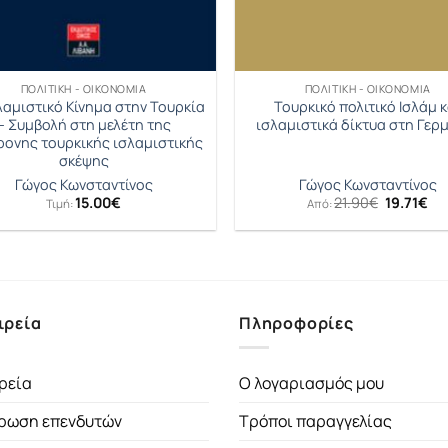
ΠΟΛΙΤΙΚΉ - ΟΙΚΟΝΟΜΊΑ
ΠΟΛΙΤΙΚΉ - ΟΙΚΟΝΟΜΊΑ
λαμιστικό Κίνημα στην Τουρκία
Τουρκικό πολιτικό Ισλάμ κ
– Συμβολή στη μελέτη της
ισλαμιστικά δίκτυα στη Γερ
ρονης τουρκικής ισλαμιστικής
σκέψης
Γώγος Κωνσταντίνος
Γώγος Κωνσταντίνος
Original
Η
15.00
€
21.90
€
19.71
€
Τιμή:
Από:
price
τρ
was:
τι
21.90€.
είν
19.
ιρεία
Πληροφορίες
ρεία
Ο λογαριασμός μου
ρωση επενδυτών
Τρόποι παραγγελίας