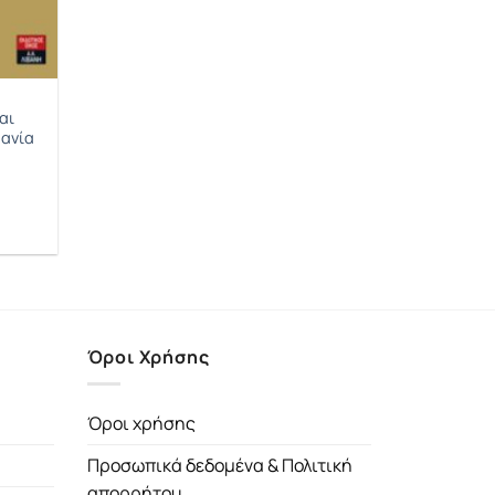
αι
μανία
έχουσα
μή
αι:
71€.
Όροι Χρήσης
Όροι χρήσης
Προσωπικά δεδομένα & Πολιτική
απορρήτου