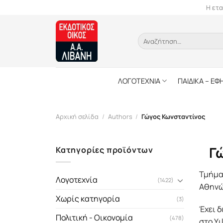
Skip
Η ετα
to
content
Αναζήτηση
για:
ΛΟΓΟΤΕΧΝΙΑ
ΠΑΙΔΙΚΑ – ΕΦ
Αρχική σελίδα
/
Authors
/
Γώγος Κωνσταντίνος
Γ
Κατηγορίες προϊόντων
Τμήμα
Λογοτεχνία
(1422)
Αθηνώ
Χωρίς κατηγορία
(3)
Έχει δ
Πολιτική - Οικονομία
(478)
στο Yι