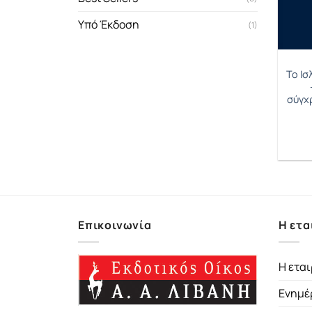
Υπό Έκδοση
(1)
Το Ισ
σύγχ
Επικοινωνία
Η ετα
Η εται
Ενημέ