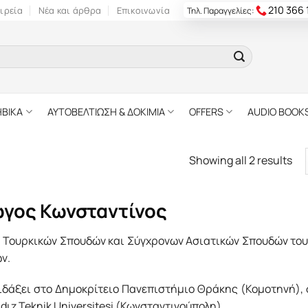
210 366
ιρεία
Νέα και άρθρα
Επικοινωνία
Τηλ. Παραγγελίες:
ΗΒΙΚΑ
ΑΥΤΟΒΕΛΤΙΩΣΗ & ΔΟΚΙΜΙΑ
OFFERS
AUDIO BOOK
Showing all 2 results
ώγος Κωνσταντίνος
 Τουρκικών Σπουδών και Σύγχρονων Ασια­τικών Σπουδών του
ν.
ιδάξει στο Δημοκρίτειο Πανεπιστήμιο Θράκης (Κομοτηνή), στ
ldιz Teknik Universitesi (Κωνσταντινούπολη).