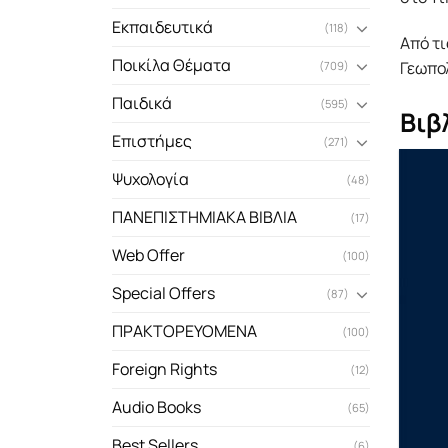
Εκπαιδευτικά
(118)
Από τι
Ποικίλα Θέματα
Γεωπολ
(709)
Παιδικά
(595)
Βιβ
Επιστήμες
(271)
Ψυχολογία
(48)
ΠΑΝΕΠΙΣΤΗΜΙΑΚΑ ΒΙΒΛΙΑ
(17)
Web Offer
(100)
Special Offers
(87)
ΠΡΑΚΤΟΡΕΥΟΜΕΝΑ
(100)
Foreign Rights
(12)
Audio Books
(65)
Best Sellers
(6)