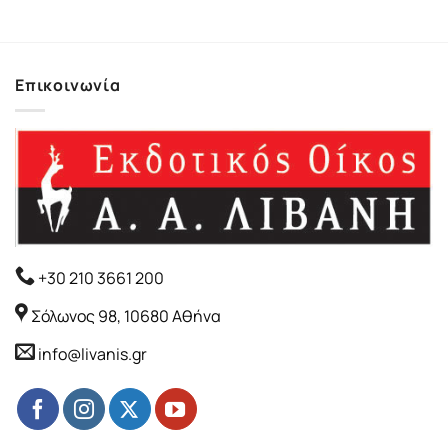
14.27€.
είναι:
12.84€.
Επικοινωνία
+30 210 3661 200
Σόλωνος 98, 10680 Αθήνα
info@livanis.gr