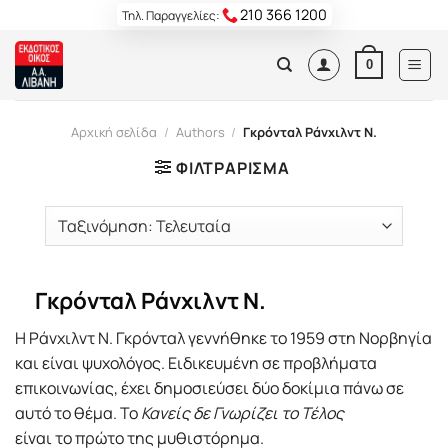
Skip
210 366 1200
Τηλ. Παραγγελίες:
to
content
0
Αρχική σελίδα
/
Authors
/
Γκρόνταλ Ράνχιλντ Ν.
ΦΙΛΤΡΆΡΙΣΜΑ
Γκρόνταλ Ράνχιλντ Ν.
Η Ράνχιλντ Ν. Γκρόνταλ γεννήθηκε το 1959 στη Νορβηγία
και είναι ψυχολόγος. Ειδικευμένη σε προβλήματα
επικοινωνίας, έχει δημοσιεύσει δύο δοκίμια πάνω σε
αυτό το θέμα. Το
Κανείς δε Γνωρίζει το Τέλος
είναι το πρώτο της μυθιστόρημα.