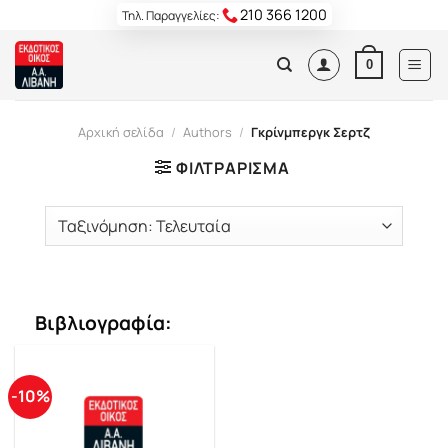
Skip
210 366 1200
Τηλ. Παραγγελίες:
to
content
0
Αρχική σελίδα
/
Authors
/
Γκρίνμπεργκ Σερτζ
ΦΙΛΤΡΆΡΙΣΜΑ
Βιβλιογραφία:
-10%