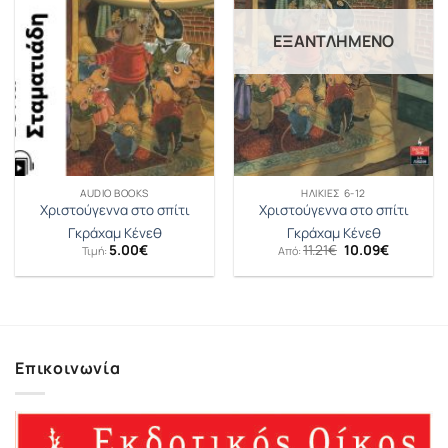
ΕΞΑΝΤΛΗΜΈΝΟ
AUDIO BOOKS
ΗΛΙΚΊΕΣ 6-12
Χριστούγεννα στο σπίτι
Χριστούγεννα στο σπίτι
Γκράχαμ Κένεθ
Γκράχαμ Κένεθ
Original
Η
5.00
€
11.21
€
10.09
€
Τιμή:
Από:
price
τρέχουσ
was:
τιμή
11.21€.
είναι:
10.09€.
Επικοινωνία