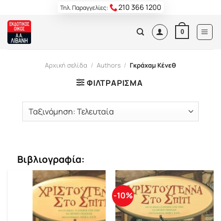
Skip
210 366 1200
Τηλ. Παραγγελίες:
to
content
0
Αρχική σελίδα
/
Authors
/
Γκράχαμ Κένεθ
ΦΙΛΤΡΆΡΙΣΜΑ
Βιβλιογραφία:
-10%