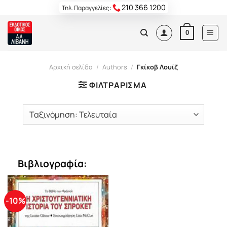
Skip
210 366 1200
Τηλ. Παραγγελίες:
to
content
0
Αρχική σελίδα
/
Authors
/
Γκίκοβ Λουίζ
ΦΙΛΤΡΆΡΙΣΜΑ
Βιβλιογραφία:
-10%