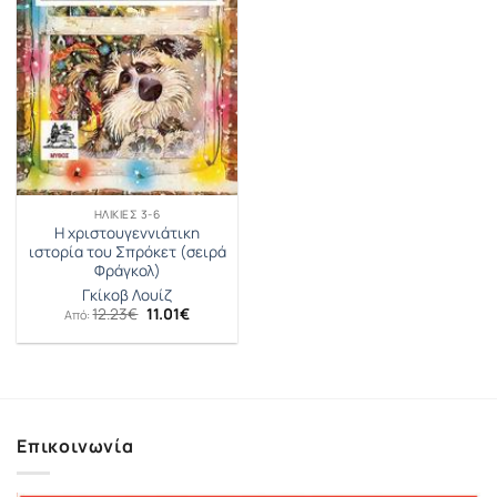
ΗΛΙΚΊΕΣ 3-6
Η χριστουγεννιάτικη
ιστορία του Σπρόκετ (σειρά
Φράγκολ)
Γκίκοβ Λουίζ
Original
Η
12.23
€
11.01
€
Από:
price
τρέχουσα
was:
τιμή
12.23€.
είναι:
11.01€.
Επικοινωνία