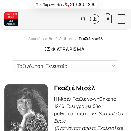
Skip
210 366 1200
Τηλ. Παραγγελίες:
to
content
0
Αρχική σελίδα
/
Authors
/
Γκαζιέ Μισέλ
ΦΙΛΤΡΆΡΙΣΜΑ
Γκαζιέ Μισέλ
Η Μισέλ Γκαζιέ γεννήθηκε το
1946. Εχει γράψει δύο
μυθιστορήματα:
En Sorfant de l'
Ecole
(Βγαίνοντας από το Σχολείο)
και