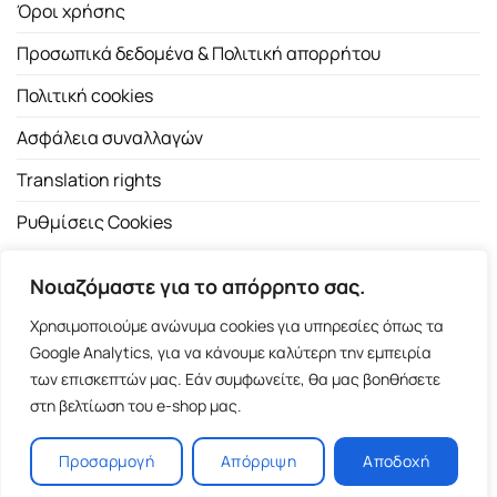
Όροι χρήσης
Προσωπικά δεδομένα & Πολιτική απορρήτου
Πολιτική cookies
Ασφάλεια συναλλαγών
Translation rights
Ρυθμίσεις Cookies
Νοιαζόμαστε για το απόρρητο σας.
Χρησιμοποιούμε ανώνυμα cookies για υπηρεσίες όπως τα
Google Analytics, για να κάνουμε καλύτερη την εμπειρία
των επισκεπτών μας. Εάν συμφωνείτε, θα μας βοηθήσετε
Copyright 2026 ©
Εκδοτικός Οίκος Α.Α. Λιβάνη
| All rights
στη βελτίωση του e-shop μας.
reserved.
Σόλωνος 98, 10680 Αθήνα | Τ:
2103661200
- F: 2103617791
Προσαρμογή
Απόρριψη
Αποδοχή
E-shop and Premium Managed Hosting by
ClickProject.gr