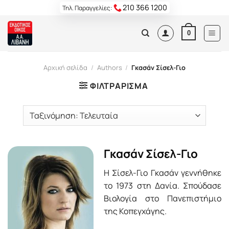
Skip
210 366 1200
Τηλ. Παραγγελίες:
to
content
0
Αρχική σελίδα
/
Authors
/
Γκασάν Σίσελ-Γιο
ΦΙΛΤΡΆΡΙΣΜΑ
Γκασάν Σίσελ-Γιο
Η Σίσελ-Γιο Γκασάν γεννήθηκε
το 1973 στη Δανία. Σπούδασε
Βιολογία στο Πανεπιστήμιο
της Κοπεγχάγης.