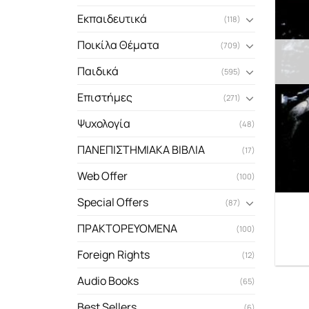
Εκπαιδευτικά
(118)
Ποικίλα Θέματα
(709)
Παιδικά
(595)
Επιστήμες
(271)
Ψυχολογία
(48)
ΠΑΝΕΠΙΣΤΗΜΙΑΚΑ ΒΙΒΛΙΑ
(17)
Web Offer
(100)
Special Offers
(87)
ΠΡΑΚΤΟΡΕΥΟΜΕΝΑ
(100)
Foreign Rights
(12)
Audio Books
(65)
Best Sellers
(6)