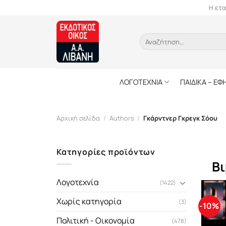
Skip
Η ετα
to
content
Αναζήτηση
για:
ΛΟΓΟΤΕΧΝΙΑ
ΠΑΙΔΙΚΑ – ΕΦ
Αρχική σελίδα
/
Authors
/
Γκάρντνερ Γκρεγκ Σόου
Κατηγορίες προϊόντων
Βι
Λογοτεχνία
(1422)
Χωρίς κατηγορία
(3)
-10%
Πολιτική - Οικονομία
(478)