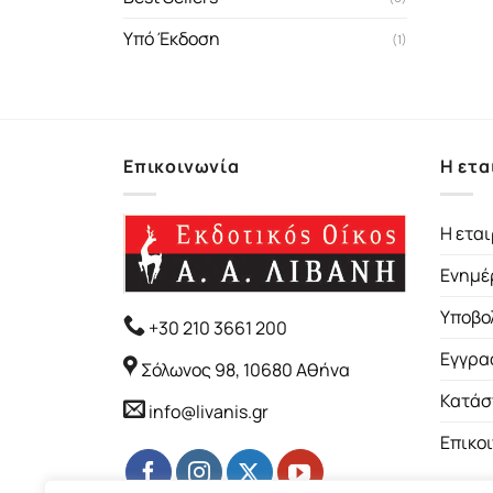
Υπό Έκδοση
(1)
Επικοινωνία
Η ετα
Η εται
Ενημέ
Υποβο
+30 210 3661 200
Εγγρα
Σόλωνος 98, 10680 Αθήνα
Κατάσ
info@livanis.gr
Επικο