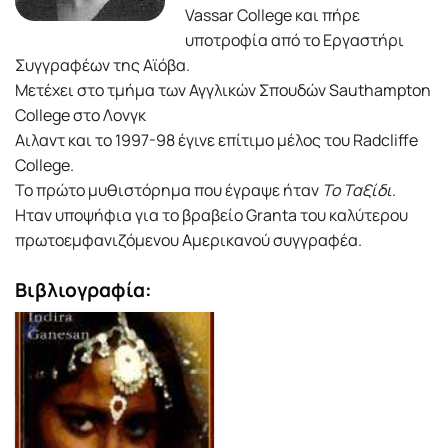
Vassar College και πήρε
υποτροφία από το Εργαστήρι
Συγγραφέων της Αϊόβα.
Μετέχει στο τμήμα των Αγγλικών Σπουδών Sauthampton
College στο Λονγκ
Αιλαντ και το 1997-98 έγινε επίτιμο μέλος του Radcliffe
College.
Το πρώτο μυθιστόρημα που έγραψε ήταν
Το Ταξίδι
.
Ηταν υποψήφια για το βραβείο Granta του καλύτερου
πρωτοεμφανιζόμενου Αμερικανού συγγραφέα.
Βιβλιογραφία: