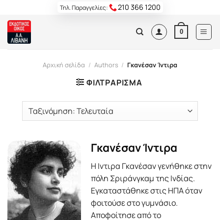
Skip
210 366 1200
Τηλ. Παραγγελίες:
to
content
0
Αρχική σελίδα
/
Authors
/
Γκανέσαν Ίντιρα
ΦΙΛΤΡΆΡΙΣΜΑ
Γκανέσαν Ίντιρα
Η Ιντιρα Γκανέσαν γενήθηκε στην
πόλη Σριράνγκαμ της Ινδίας.
Εγκαταστάθηκε στις ΗΠΑ όταν
φοιτούσε στο γυμνάσιο.
Αποφοίτησε από το