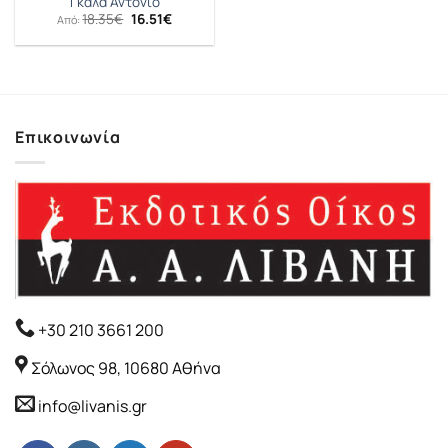
Γκάλα Αντόνιο
Original
Η
18.35
€
16.51
€
Από:
price
τρέχουσα
was:
τιμή
18.35€.
είναι:
16.51€.
Επικοινωνία
+30 210 3661 200
Σόλωνος 98, 10680 Αθήνα
info@livanis.gr