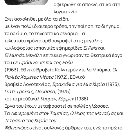
αφιερώθηκε αποκλειστικά στη
λογοτεχνία.
Εχει ασχοληθεί με όλα τα είδη,
με έναν πολύ ιδιαίτερο τρόπο, την ποίηση, το διήγημα,
το δοκίμιο, το τηλεοπτικό σενάριο. Τα
τελευταία χρόνια αρθρογραφεί στις μεγάλης
κυκλοφορίας ισπανικές εφημερίδες
El Pais
και
El Mundo
. Μεγάλη επιτυχία γνώρισαν τα θεατρικά έργα
του
Οι Πράσινοι Κήποι της Εδέμ
(1963), Εθνικό Βραβείο Καλντερόν ντε λα Μπάρκα,
Οι
Παλιές Χαμένες Μέρες
(1972), Εθνικό
Βραβείο Λογοτεχνίας,
Βραχιόλια για Μια Κυρία
(1973),
Γιατί Τρέχεις, Οδυσσέα;
(1975)
και το μιούζικαλ
Κάρμεν, Κάρμεν
(1988).
Εργα του έχουν μεταφραστεί σε πολλές γλώσσες.
Τα
Αφιερωμένο στον Τομπίας, Ο Ηχος της Μοναξιάς
και
Τετράδια της Κυράς του
Φθινοπώρου
είναι συλλογές άρθρων του, ενώ το πρώτο