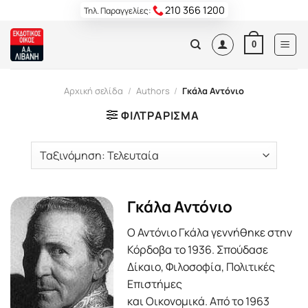
Skip
210 366 1200
Τηλ. Παραγγελίες:
to
content
0
Αρχική σελίδα
/
Authors
/
Γκάλα Αντόνιο
ΦΙΛΤΡΆΡΙΣΜΑ
Γκάλα Αντόνιο
Ο Αντόνιο Γκάλα γεννήθηκε στην
Κόρδοβα το 1936. Σπούδασε
Δίκαιο, Φιλοσοφία, Πολιτικές
Επιστήμες
και Οικονομικά. Από το 1963