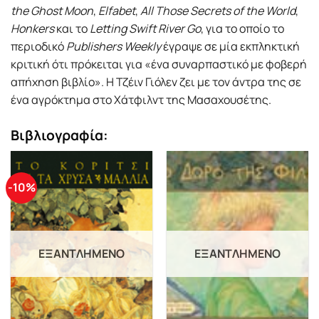
the Ghost Moon
,
Elfabet
,
All Those Secrets of the World
,
Honkers
και το
Letting Swift River Go
, για το οποίο το
περιοδικό
Publishers Weekly
έγραψε σε μία εκπληκτική
κριτική ότι πρόκειται για «ένα συναρπαστικό με φοβερή
απήχηση βιβλίο». Η Τζέιν Γιόλεν ζει με τον άντρα της σε
ένα αγρόκτημα στο Χάτφιλντ της Μασαχουσέτης.
Βιβλιογραφία:
-10%
ΕΞΑΝΤΛΗΜΈΝΟ
ΕΞΑΝΤΛΗΜΈΝΟ