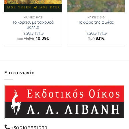
ΗΛΙΚΊΕΣ 6-12
ΗΛΙΚΊΕΣ 3-6
Το κορίτσι με τα χρυσά
Το δώρο της φιλίας
μαλλιά
Γιόλεν Τζέιν
Γιόλεν Τζέιν
Original
Η
11.21
€
10.09
€
8.11
€
Από:
Τιμή:
price
τρέχουσα
was:
τιμή
11.21€.
είναι:
10.09€.
Επικοινωνία
+30 210 3661 200