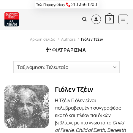
Skip
210 366 1200
Τηλ. Παραγγελίες:
to
content
0
Αρχική σελίδα
/
Authors
/
Γιόλεν Τζέιν
ΦΙΛΤΡΆΡΙΣΜΑ
Γιόλεν Τζέιν
Η Τζέιν Γιόλεν είναι
πολυβραβευμένη συγγραφέας
εκατό και πλέον παιδικών
βιβλίων, με πιο γνωστά τα
Child
of Faerie
,
Child of Earth
,
Beneath