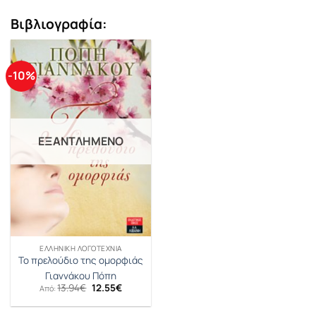
Βιβλιογραφία:
-10%
ΕΞΑΝΤΛΗΜΈΝΟ
ΕΛΛΗΝΙΚΉ ΛΟΓΟΤΕΧΝΊΑ
Το πρελούδιο της ομορφιάς
Γιαννάκου Πόπη
Original
Η
13.94
€
12.55
€
Από:
price
τρέχουσα
was:
τιμή
13.94€.
είναι: