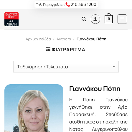
Skip
210 366 1200
Τηλ. Παραγγελίες:
to
content
0
Αρχική σελίδα
/
Authors
/
Γιαννάκου Πόπη
ΦΙΛΤΡΆΡΙΣΜΑ
Γιαννάκου Πόπη
Η Πόπη Γιαννάκου
γεννήθηκε στην Αγία
Παρασκευή. Σπούδασε
αισθητικός στη σχολή της
Νότας Αυγερινοπούλου