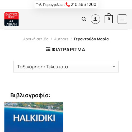
Skip
210 366 1200
Τηλ. Παραγγελίες:
to
content
0
Αρχική σελίδα
/
Authors
/
Γεροντούδη Μαρία
ΦΙΛΤΡΆΡΙΣΜΑ
Βιβλιογραφία: