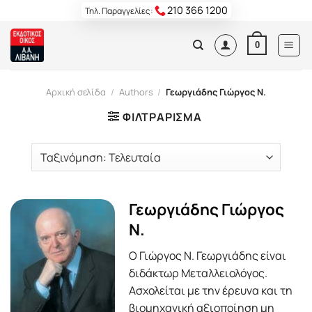
Skip
210 366 1200
Τηλ. Παραγγελίες:
to
content
0
Αρχική σελίδα
/
Authors
/
Γεωργιάδης Γιώργος Ν.
ΦΙΛΤΡΆΡΙΣΜΑ
Γεωργιάδης Γιώργος
Ν.
Ο Γιώργος Ν. Γεωργιάδης είναι
διδάκτωρ Μεταλλειολόγος.
Ασχολείται με την έρευνα και τη
βιομηχανική αξιοποίηση μη