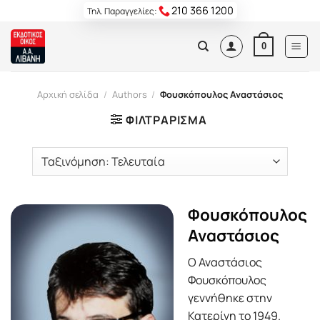
Skip
210 366 1200
Τηλ. Παραγγελίες:
to
content
0
Αρχική σελίδα
/
Authors
/
Φουσκόπουλος Αναστάσιος
ΦΙΛΤΡΆΡΙΣΜΑ
Φουσκόπουλος
Αναστάσιος
Ο Αναστάσιος
Φουσκόπουλος
γεννήθηκε στην
Κατερίνη το 1949.