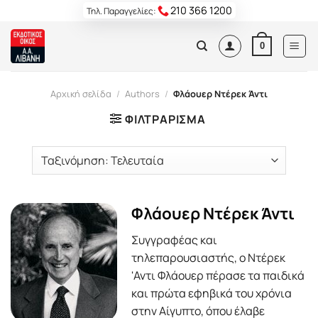
Skip
210 366 1200
Τηλ. Παραγγελίες:
to
content
0
Αρχική σελίδα
/
Authors
/
Φλάουερ Ντέρεκ Άντι
ΦΙΛΤΡΆΡΙΣΜΑ
Φλάουερ Ντέρεκ Άντι
Συγγραφέας και
τηλεπαρουσιαστής, ο Ντέρεκ
'Αντι Φλάουερ πέρασε τα παιδικά
και πρώτα εφηβικά του χρόνια
στην Αίγυπτο, όπου έλαβε