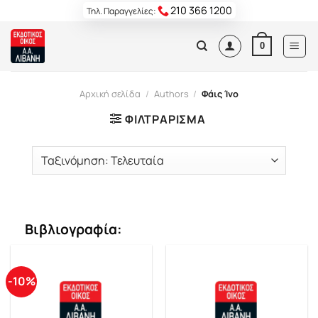
Skip
210 366 1200
Τηλ. Παραγγελίες:
to
content
0
Αρχική σελίδα
/
Authors
/
Φάις Ίνο
ΦΙΛΤΡΆΡΙΣΜΑ
Βιβλιογραφία:
-10%