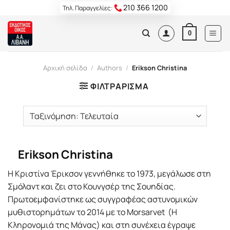
Skip
210 366 1200
Τηλ. Παραγγελίες:
to
content
0
Αρχική σελίδα
/
Authors
/
Erikson Christina
ΦΙΛΤΡΆΡΙΣΜΑ
Erikson Christina
Η Κριστίνα Έρικσον γεννήθηκε το 1973, μεγάλωσε στη
Σμόλαντ και ζει στο Κουνγσέρ της Σουηδίας.
Πρωτοεμφανίστηκε ως συγγραφέας αστυνομικών
μυθιστορημάτων το 2014 με το Morsarvet (Η
Κληρονομιά της Μάνας) και στη συνέχεια έγραψε