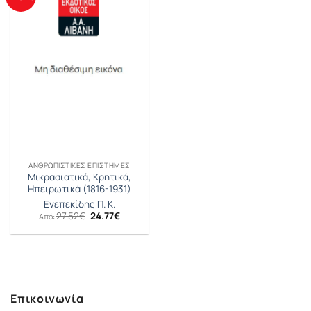
ΑΝΘΡΩΠΙΣΤΙΚΈΣ ΕΠΙΣΤΉΜΕΣ
Μικρασιατικά, Κρητικά,
Ηπειρωτικά (1816-1931)
Ενεπεκίδης Π. Κ.
Original
Η
27.52
€
24.77
€
Από:
price
τρέχουσα
was:
τιμή
27.52€.
είναι:
24.77€.
Επικοινωνία