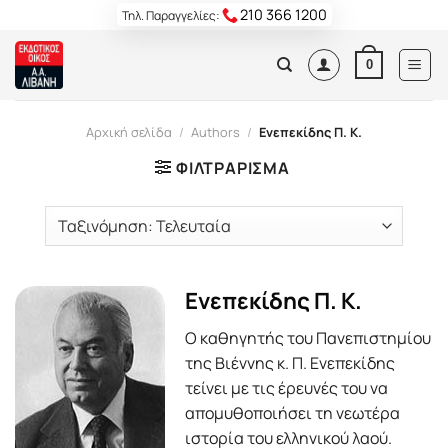
Skip
210 366 1200
Τηλ. Παραγγελίες:
to
content
0
Αρχική σελίδα
/
Authors
/
Ενεπεκίδης Π. Κ.
ΦΙΛΤΡΆΡΙΣΜΑ
Ενεπεκίδης Π. Κ.
Ο καθηγητής του Πανεπιστημίου
της Βιέννης κ. Π. Ενεπεκίδης
τείνει με τις έρευνές του να
απομυθοποιήσει τη νεωτέρα
ιστορία του ελληνικού λαού.