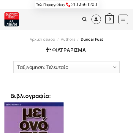
Skip
210 366 1200
Τηλ. Παραγγελίες:
to
content
0
Αρχική σελίδα
/
Authors
/
Dundar Fuat
ΦΙΛΤΡΆΡΙΣΜΑ
Βιβλιογραφία: