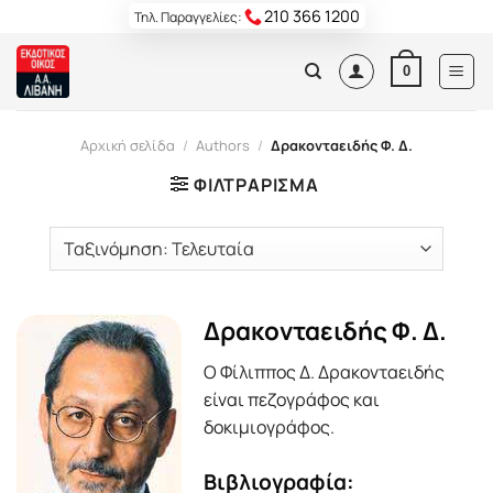
Skip
210 366 1200
Τηλ. Παραγγελίες:
to
content
0
Αρχική σελίδα
/
Authors
/
Δρακονταειδής Φ. Δ.
ΦΙΛΤΡΆΡΙΣΜΑ
Δρακονταειδής Φ. Δ.
O Φίλιππος Δ. Δρακονταειδής
είναι πεζογράφος και
δοκιμιογράφος.
Βιβλιογραφία: