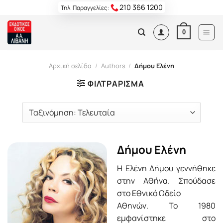
Skip
210 366 1200
Τηλ. Παραγγελίες:
to
content
0
Αρχική σελίδα
/
Authors
/
Δήμου Ελένη
ΦΙΛΤΡΆΡΙΣΜΑ
Δήμου Ελένη
Η Ελένη Δήμου γεννήθηκε
στην Αθήνα. Σπούδασε
στο Εθνικό Ωδείο
Αθηνών. Το 1980
εμφανίστηκε στο