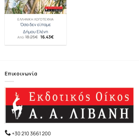
ΕΛΛΗΝΙΚΉ ΛΟΓΟΤΕΧΝΊΑ
Όσα δεν είπαμε
Δήμου Ελένη
Original
Η
18.25
€
16.43
€
Από:
price
τρέχουσα
was:
τιμή
18.25€.
είναι:
16.43€.
Επικοινωνία
+30 210 3661 200