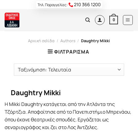
Skip
210 366 1200
Τηλ. Παραγγελίες:
to
content
0
Αρχική σελίδα
/
Authors
/
Daughtry Mikki
ΦΙΛΤΡΆΡΙΣΜΑ
Daughtry Mikki
Η Mikki Daughtry κατάγεται από την Ατλάντα της
Τζόρτζια. Αποφοίτησε από το Πανεπιστήμιο Μπρενάου,
όπου έκανε θεατρικές σπουδές. Εργάζεται ως
σεναριογράφος και ζει στο Λος Άντζελες.