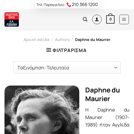
Skip
210 366 1200
Τηλ. Παραγγελίες:
to
content
0
Αρχική σελίδα
/
Authors
/
Daphne du Maurier
ΦΙΛΤΡΆΡΙΣΜΑ
Daphne du
Maurier
Η Daphne du
Maurier (1907-
1989) ήταν Αγγλίδα