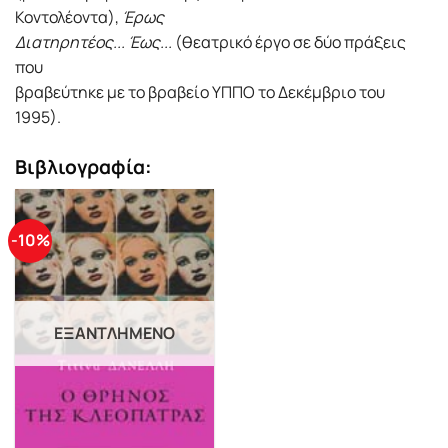
Κοντολέοντα),
Έρως
Διατηρητέος... Έως...
(θεατρικό έργο σε δύο πράξεις
που
βραβεύτηκε με το βραβείο ΥΠΠΟ το Δεκέμβριο του
1995).
Βιβλιογραφία:
-10%
ΕΞΑΝΤΛΗΜΈΝΟ