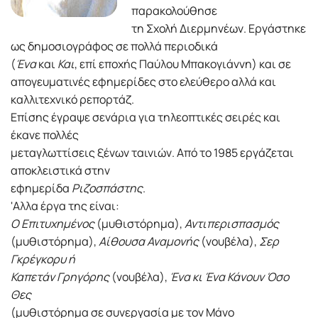
παρακολούθησε
τη Σχολή Διερμηνέων. Εργάστηκε
ως δημοσιογράφος σε πολλά περιοδικά
(
Ένα
και
Και
, επί εποχής Παύλου Μπακογιάννη) και σε
απογευματινές εφημερίδες στο ελεύθερο αλλά και
καλλιτεχνικό ρεπορτάζ.
Επίσης έγραψε σενάρια για τηλεοπτικές σειρές και
έκανε πολλές
μεταγλωττίσεις ξένων ταινιών. Από το 1985 εργάζεται
αποκλειστικά στην
εφημερίδα
Ριζοσπάστης
.
'Αλλα έργα της είναι:
Ο Επιτυχημένος
(μυθιστόρημα),
Αντιπερισπασμός
(μυθιστόρημα),
Αίθουσα Αναμονής
(νουβέλα),
Σερ
Γκρέγκορυ ή
Καπετάν Γρηγόρης
(νουβέλα),
Ένα κι Ένα Κάνουν Όσο
Θες
(μυθιστόρημα σε συνεργασία με τον Μάνο