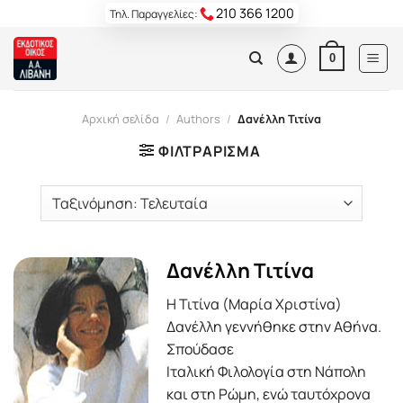
Skip
210 366 1200
Τηλ. Παραγγελίες:
to
content
0
Αρχική σελίδα
/
Authors
/
Δανέλλη Τιτίνα
ΦΙΛΤΡΆΡΙΣΜΑ
Δανέλλη Τιτίνα
Η Τιτίνα (Μαρία Χριστίνα)
Δανέλλη γεννήθηκε στην Αθήνα.
Σπούδασε
Ιταλική Φιλολογία στη Νάπολη
και στη Ρώμη, ενώ ταυτόχρονα