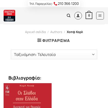
Skip
210 366 1200
Τηλ. Παραγγελίες:
to
content
0
Αρχική σελίδα
/
Authors
/
Χοπφ Καρλ
ΦΙΛΤΡΆΡΙΣΜΑ
Βιβλιογραφία: