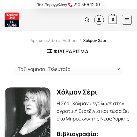
Skip
210 366 1200
Τηλ. Παραγγελίες:
to
content
0
Αρχική σελίδα
/
Authors
/
Χόλμαν Σέρι
ΦΙΛΤΡΆΡΙΣΜΑ
Χόλμαν Σέρι
Η Σέρι Χόλμαν μεγάλωσε στην
αγροτική Βιρτζίνια και τώρα ζει
στο Μπρούκλιν της Νέας Υόρκης.
Βιβλιογραφία: