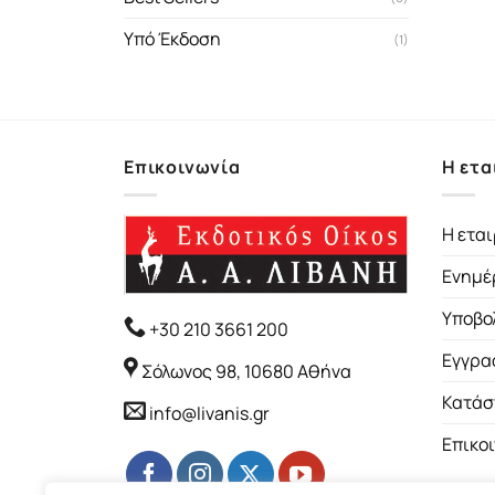
Υπό Έκδοση
(1)
Επικοινωνία
Η ετα
Η εται
Ενημέ
Υποβο
+30 210 3661 200
Εγγρα
Σόλωνος 98, 10680 Αθήνα
Κατάσ
info@livanis.gr
Επικο