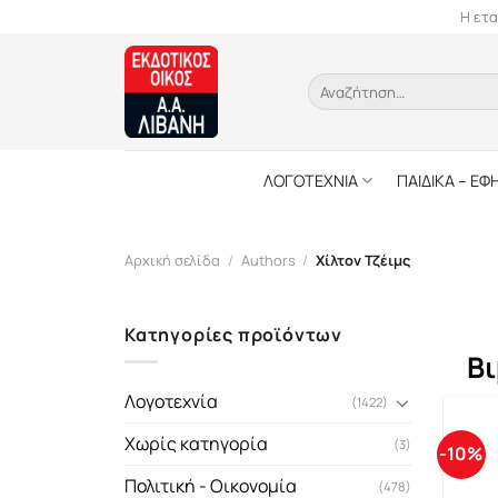
Skip
Η ετα
to
content
Αναζήτηση
για:
ΛΟΓΟΤΕΧΝΙΑ
ΠΑΙΔΙΚΑ – ΕΦ
Αρχική σελίδα
/
Authors
/
Χίλτον Τζέιμς
Κατηγορίες προϊόντων
Βι
Λογοτεχνία
(1422)
Χωρίς κατηγορία
(3)
-10%
Πολιτική - Οικονομία
(478)