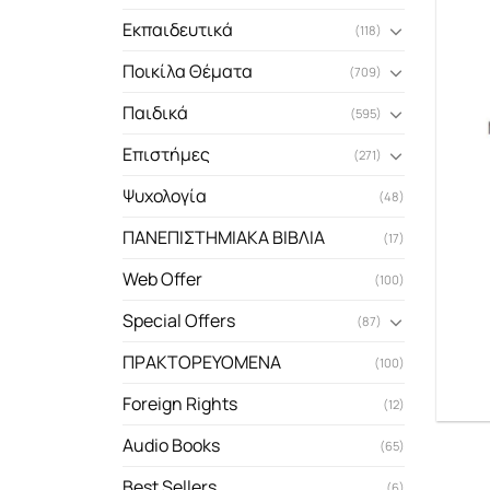
Εκπαιδευτικά
(118)
Ποικίλα Θέματα
(709)
Παιδικά
(595)
Επιστήμες
(271)
Ψυχολογία
(48)
ΠΑΝΕΠΙΣΤΗΜΙΑΚΑ ΒΙΒΛΙΑ
(17)
Web Offer
(100)
Special Offers
(87)
ΠΡΑΚΤΟΡΕΥΟΜΕΝΑ
(100)
Foreign Rights
(12)
Audio Books
(65)
Best Sellers
(6)