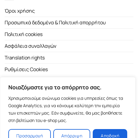
Όροι χρήσης
Προσωπικά δεδομένα & Πολιτική απορρήτου
Πολιτική cookies
Ασφάλεια συναλλαγών
Translation rights
Ρυθμίσεις Cookies
Νοιαζόμαστε για το απόρρητο σας.
Χρησιμοποιούμε ανώνυμα cookies για υπηρεσίες όπως τα
Google Analytics, για να κάνουμε καλύτερη την εμπειρία
των επισκεπτών μας. Εάν συμφωνείτε, θα μας βοηθήσετε
Copyright 2026 ©
Εκδοτικός Οίκος Α.Α. Λιβάνη
| All rights
στη βελτίωση του e-shop μας.
reserved.
Σόλωνος 98, 10680 Αθήνα | Τ:
2103661200
- F: 2103617791
Προσαρμογή
Απόρριψη
Αποδοχή