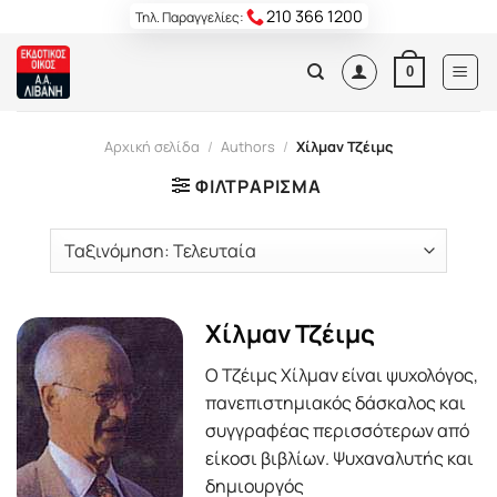
Skip
210 366 1200
Τηλ. Παραγγελίες:
to
content
0
Αρχική σελίδα
/
Authors
/
Χίλμαν Τζέιμς
ΦΙΛΤΡΆΡΙΣΜΑ
Χίλμαν Τζέιμς
Ο Τζέιμς Χίλμαν είναι ψυχολόγος,
πανεπιστημιακός δάσκαλος και
συγγραφέας περισσότερων από
είκοσι βιβλίων. Ψυχαναλυτής και
δημιουργός