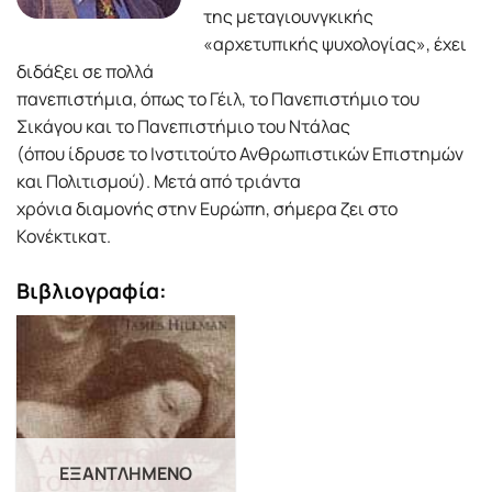
της μεταγιουνγκικής
«αρχετυπικής ψυχολογίας», έχει
διδάξει σε πολλά
πανεπιστήμια, όπως το Γέιλ, το Πανεπιστήμιο του
Σικάγου και το Πανεπιστήμιο του Ντάλας
(όπου ίδρυσε το Ινστιτούτο Ανθρωπιστικών Επιστημών
και Πολιτισμού). Μετά από τριάντα
χρόνια διαμονής στην Ευρώπη, σήμερα ζει στο
Κονέκτικατ.
Βιβλιογραφία:
ΕΞΑΝΤΛΗΜΈΝΟ