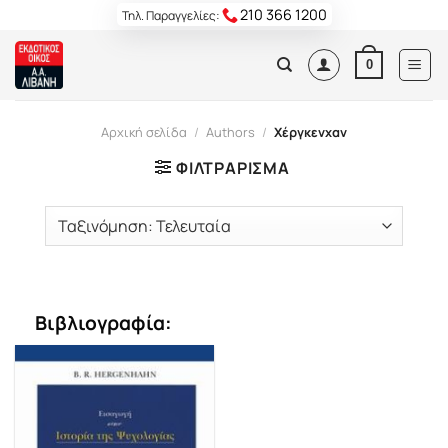
Skip
210 366 1200
Τηλ. Παραγγελίες:
to
content
0
Αρχική σελίδα
/
Authors
/
Χέργκενχαν
ΦΙΛΤΡΆΡΙΣΜΑ
Βιβλιογραφία: