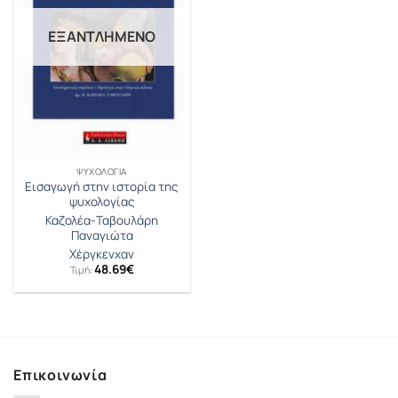
ΕΞΑΝΤΛΗΜΈΝΟ
ΨΥΧΟΛΟΓΊΑ
Εισαγωγή στην ιστορία της
ψυχολογίας
Καζολέα-Ταβουλάρη
Παναγιώτα
Χέργκενχαν
48.69
€
Τιμή:
Επικοινωνία