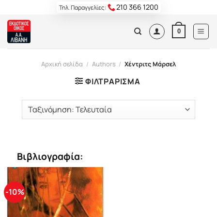
Skip
210 366 1200
Τηλ. Παραγγελίες:
to
content
0
Αρχική σελίδα
/
Authors
/
Χέντριτς Μάρσελ
ΦΙΛΤΡΆΡΙΣΜΑ
Βιβλιογραφία:
-10%