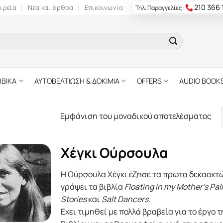
210 366
ιρεία
Νέα και άρθρα
Επικοινωνία
Τηλ. Παραγγελίες:
ΗΒΙΚΑ
ΑΥΤΟΒΕΛΤΙΩΣΗ & ΔΟΚΙΜΙΑ
OFFERS
AUDIO BOOK
Εμφάνιση του μοναδικού αποτελέσματος
Χέγκι Ούρσουλα
Η Ούρσουλα Χέγκι έζησε τα πρώτα δεκαοχτώ 
γράψει τα βιβλία
Floating in my Mother's Pa
Stories
και
Salt Dancers
.
Εχει τιμηθεί με πολλά βραβεία για το έργο 