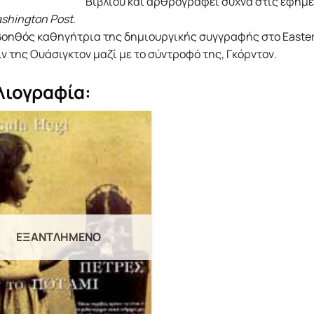
Βιβλίου και αρθρογραφεί συχνά στις εφημ
shington Post
.
βοηθός καθηγήτρια της δημιουργικής συγγραφής στο Eastern
ν της Ουάσιγκτον μαζί με το σύντροφό της, Γκόρντον.
λιογραφία:
ΕΞΑΝΤΛΗΜΈΝΟ