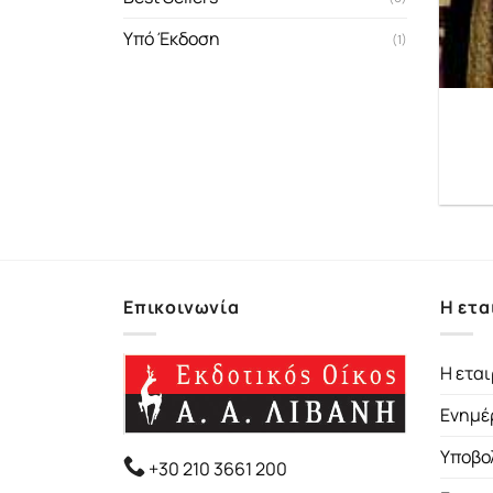
Υπό Έκδοση
(1)
Επικοινωνία
Η ετα
Η εται
Ενημέ
Υποβο
+30 210 3661 200