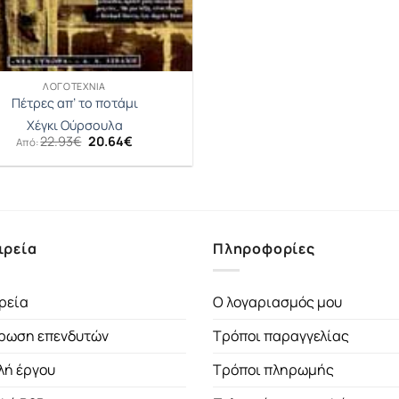
ΛΟΓΟΤΕΧΝΊΑ
Πέτρες απ’ το ποτάμι
Χέγκι Ούρσουλα
Original
Η
22.93
€
20.64
€
Από:
price
τρέχουσα
was:
τιμή
22.93€.
είναι:
20.64€.
ιρεία
Πληροφορίες
ρεία
Ο λογαριασμός μου
ρωση επενδυτών
Τρόποι παραγγελίας
λή έργου
Τρόποι πληρωμής