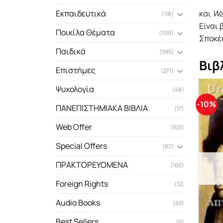
και
Wa
Εκπαιδευτικά
(118)
Είναι 
Ποικίλα Θέματα
(709)
Σποκέι
Παιδικά
(595)
Βιβ
Επιστήμες
(271)
Ψυχολογία
(48)
-10%
ΠΑΝΕΠΙΣΤΗΜΙΑΚΑ ΒΙΒΛΙΑ
(17)
Web Offer
(100)
Special Offers
(87)
ΠΡΑΚΤΟΡΕΥΟΜΕΝΑ
(100)
Foreign Rights
(12)
Audio Books
(65)
Best Sellers
(6)