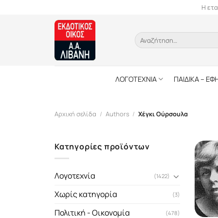
Skip
Η ετα
to
content
Αναζήτηση
για:
ΛΟΓΟΤΕΧΝΙΑ
ΠΑΙΔΙΚΑ – ΕΦ
Αρχική σελίδα
/
Authors
/
Χέγκι Ούρσουλα
Κατηγορίες προϊόντων
Λογοτεχνία
(1422)
Χωρίς κατηγορία
(3)
Πολιτική - Οικονομία
(478)