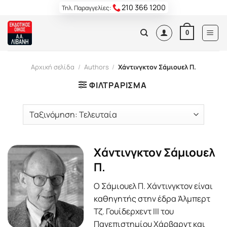
Skip
210 366 1200
Τηλ. Παραγγελίες:
to
content
0
Αρχική σελίδα
/
Authors
/
Χάντινγκτον Σάμιουελ Π.
ΦΙΛΤΡΆΡΙΣΜΑ
Χάντινγκτον Σάμιουελ
Π.
Ο Σάμιουελ Π. Χάντινγκτον είναι
καθηγητής στην έδρα Άλμπερτ
Τζ. Γουίδερχεντ ΙΙΙ του
Πανεπιστημίου Χάρβαρντ και