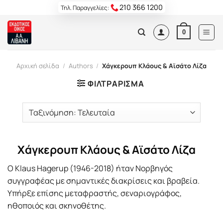
Skip
210 366 1200
Τηλ. Παραγγελίες:
to
content
0
Αρχική σελίδα
/
Authors
/
Χάγκερουπ Κλάους & Αϊσάτο Λίζα
ΦΙΛΤΡΆΡΙΣΜΑ
Χάγκερουπ Κλάους & Αϊσάτο Λίζα
Ο Klaus Hagerup (1946-2018) ήταν Νορβηγός
συγγραφέας µε σηµαντικές διακρίσεις και βραβεία.
Υπήρξε επίσης µεταφραστής, σεναριογράφος,
ηθοποιός και σκηνοθέτης.