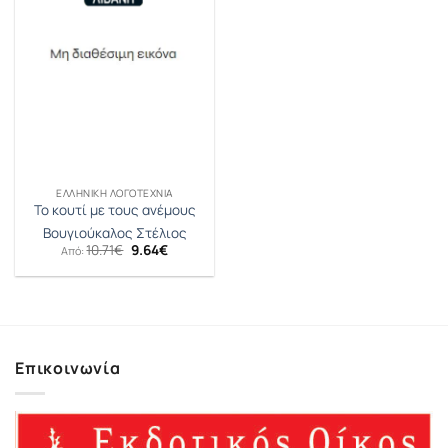
ΕΛΛΗΝΙΚΉ ΛΟΓΟΤΕΧΝΊΑ
Το κουτί με τους ανέμους
Βουγιούκαλος Στέλιος
Original
Η
10.71
€
9.64
€
Από:
price
τρέχουσα
was:
τιμή
10.71€.
είναι:
9.64€.
Επικοινωνία