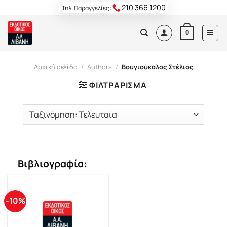
Skip
210 366 1200
Τηλ. Παραγγελίες:
to
content
0
Αρχική σελίδα
/
Authors
/
Βουγιούκαλος Στέλιος
ΦΙΛΤΡΆΡΙΣΜΑ
Βιβλιογραφία:
-10%