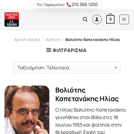
Skip
210 366 1200
Τηλ. Παραγγελίες:
to
content
0
Αρχική σελίδα
/
Authors
/
Βολιότης Καπετανάκης Ηλίας
ΦΙΛΤΡΆΡΙΣΜΑ
Βολιότης
Καπετανάκης Ηλίας
Ο Ηλίας Βολιότης-Καπετανάκης
γεννήθηκε στον Βόλο στις 18
Ιουνίου 1955 και φοίτησε στην
Φιλοσοφική Σχολή του