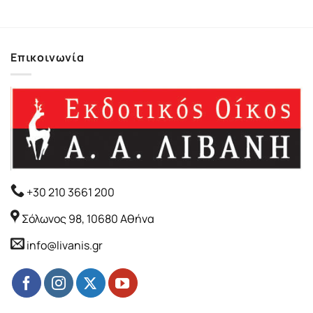
18.35€.
είναι:
16.51€.
Επικοινωνία
+30 210 3661 200
Σόλωνος 98, 10680 Αθήνα
info@livanis.gr