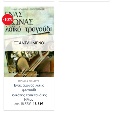
-10%
ΕΞΑΝΤΛΗΜΈΝΟ
ΠΟΙΚΊΛΑ ΘΈΜΑΤΑ
Ένας αιώνας λαικό
τραγούδι
Βολιότης Καπετανάκης
Ηλίας
Original
Η
18.35
€
16.51
€
Από:
price
τρέχουσα
was:
τιμή