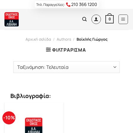
Skip
210 366 1200
Τηλ. Παραγγελίες:
to
content
0
Αρχική σελίδα
/
Authors
/
Βοϊκλής Γιώργος
ΦΙΛΤΡΆΡΙΣΜΑ
Βιβλιογραφία:
-10%