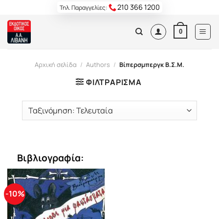
Skip
210 366 1200
Τηλ. Παραγγελίες:
to
content
0
Αρχική σελίδα
/
Authors
/
Βίπερσμπεργκ Β.Σ.Μ.
ΦΙΛΤΡΆΡΙΣΜΑ
Βιβλιογραφία:
-10%