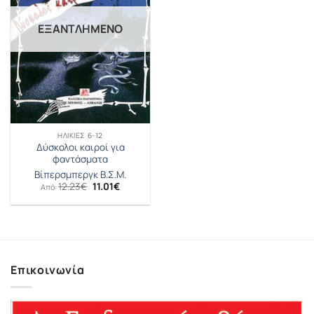
ΕΞΑΝΤΛΗΜΈΝΟ
ΗΛΙΚΊΕΣ 6-12
Δύσκολοι καιροί για
φαντάσματα
Βίπερσμπεργκ Β.Σ.Μ.
Original
Η
12.23
€
11.01
€
Από:
price
τρέχουσα
was:
τιμή
12.23€.
είναι:
11.01€.
Επικοινωνία