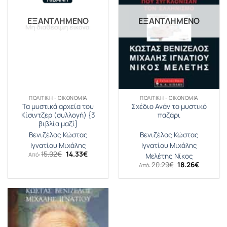
ΕΞΑΝΤΛΗΜΈΝΟ
ΕΞΑΝΤΛΗΜΈΝΟ
ΠΟΛΙΤΙΚΉ - ΟΙΚΟΝΟΜΊΑ
ΠΟΛΙΤΙΚΉ - ΟΙΚΟΝΟΜΊΑ
Τα μυστικά αρχεία του
Σχέδιο Ανάν το μυστικό
Κίσιντζερ (συλλογή) {3
παζάρι
βιβλία μαζί}
Βενιζέλος Κώστας
Βενιζέλος Κώστας
Ιγνατίου Μιχάλης
Ιγνατίου Μιχάλης
Original
Η
15.92
€
14.33
€
Από:
Μελέτης Νίκος
price
τρέχουσα
Original
Η
20.29
€
18.26
€
Από:
was:
τιμή
price
τρέχουσ
15.92€.
είναι:
was:
τιμή
14.33€.
20.29€.
είναι:
18.26€.