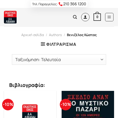
Skip
210 366 1200
Τηλ. Παραγγελίες:
to
content
0
Αρχική σελίδα
/
Authors
/
Βενιζέλος Κώστας
ΦΙΛΤΡΆΡΙΣΜΑ
Βιβλιογραφία:
-10%
-10%