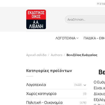
Skip
Η ετα
to
content
Αναζήτηση
για:
ΛΟΓΟΤΕΧΝΙΑ
ΠΑΙΔΙΚΑ – ΕΦ
Αρχική σελίδα
/
Authors
/
Βενιζέλος Ευάγγελος
Β
Κατηγορίες προϊόντων
Ο Ευάγ
Λογοτεχνία
(1422)
Είναι 
Χωρίς κατηγορία
Δίκαι
(3)
Εξελέ
Πολιτική - Οικονομία
(478)