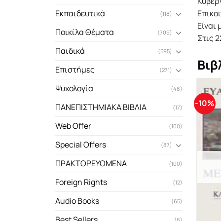
Κυβερ
Επικοι
Εκπαιδευτικά
(118)
Είναι 
Ποικίλα Θέματα
(709)
Στις 2
Παιδικά
(595)
Βιβ
Επιστήμες
(271)
Ψυχολογία
(48)
-10%
ΠΑΝΕΠΙΣΤΗΜΙΑΚΑ ΒΙΒΛΙΑ
(17)
Web Offer
(100)
Special Offers
(87)
ΠΡΑΚΤΟΡΕΥΟΜΕΝΑ
(100)
Foreign Rights
(12)
Audio Books
(65)
Best Sellers
(6)