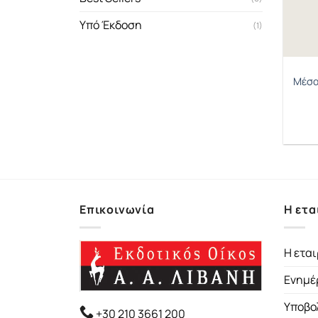
Υπό Έκδοση
(1)
Μέσα
Επικοινωνία
Η ετα
Η εται
Ενημέ
Υποβο
+30 210 3661 200