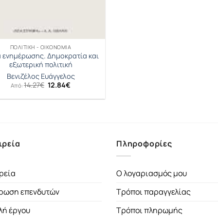
ΠΟΛΙΤΙΚΉ - ΟΙΚΟΝΟΜΊΑ
 ενημέρωσης. Δημοκρατία και
εξωτερική πολιτική
Βενιζέλος Ευάγγελος
Original
Η
14.27
€
12.84
€
Από:
price
τρέχουσα
was:
τιμή
14.27€.
είναι:
12.84€.
ιρεία
Πληροφορίες
ρεία
Ο λογαριασμός μου
ρωση επενδυτών
Τρόποι παραγγελίας
λή έργου
Τρόποι πληρωμής