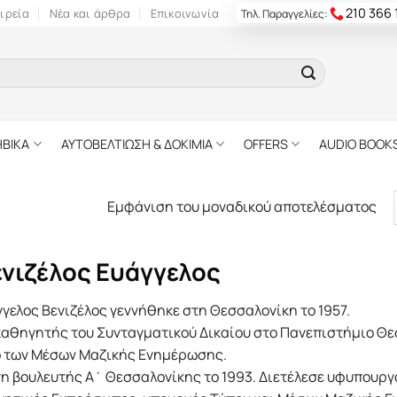
210 366
ιρεία
Νέα και άρθρα
Επικοινωνία
Τηλ. Παραγγελίες:
ΗΒΙΚΑ
ΑΥΤΟΒΕΛΤΙΩΣΗ & ΔΟΚΙΜΙΑ
OFFERS
AUDIO BOOK
Εμφάνιση του μοναδικού αποτελέσματος
ενιζέλος Ευάγγελος
γελος Βενιζέλος γεννήθηκε στη Θεσσαλονίκη το 1957.
καθηγητής του Συνταγματικού Δικαίου στο Πανεπιστήμιο Θεσ
ο των Μέσων Μαζικής Ενημέρωσης.
γη βουλευτής Α΄ Θεσσαλονίκης το 1993. Διετέλεσε υφυπουργ