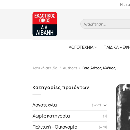
Skip
Η ετα
to
content
Αναζήτηση
για:
ΛΟΓΟΤΕΧΝΙΑ
ΠΑΙΔΙΚΑ – ΕΦ
Αρχική σελίδα
/
Authors
/
Βασιλάτος Αλέκος
Κατηγορίες προϊόντων
Λογοτεχνία
(1422)
Χωρίς κατηγορία
(3)
Πολιτική - Οικονομία
(478)