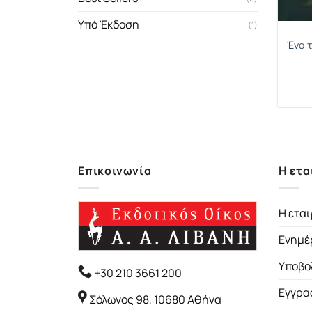
Υπό Έκδοση
(1)
Ένα τ
Επικοινωνία
Η ετα
Η εται
Ενημέ
Υποβο
+30 210 3661 200
Εγγρα
Σόλωνος 98, 10680 Αθήνα