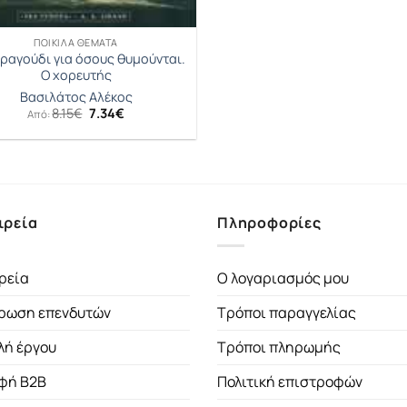
ΠΟΙΚΊΛΑ ΘΈΜΑΤΑ
ραγούδι για όσους θυμούνται.
Ο χορευτής
Βασιλάτος Αλέκος
Original
Η
8.15
€
7.34
€
Από:
price
τρέχουσα
was:
τιμή
8.15€.
είναι:
7.34€.
ιρεία
Πληροφορίες
ρεία
Ο λογαριασμός μου
ρωση επενδυτών
Τρόποι παραγγελίας
λή έργου
Τρόποι πληρωμής
φή B2B
Πολιτική επιστροφών