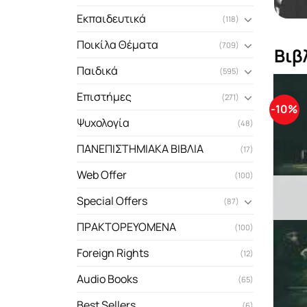
Εκπαιδευτικά
(118)
Ποικίλα Θέματα
(709)
Βιβ
Παιδικά
(595)
Επιστήμες
(271)
-10%
Ψυχολογία
(48)
ΠΑΝΕΠΙΣΤΗΜΙΑΚΑ ΒΙΒΛΙΑ
(17)
Web Offer
(100)
Special Offers
(87)
ΠΡΑΚΤΟΡΕΥΟΜΕΝΑ
(100)
Foreign Rights
(12)
Audio Books
(65)
Best Sellers
(6)