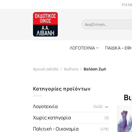
Skip
Η ετα
to
content
Αναζήτηση
για:
ΛΟΓΟΤΕΧΝΙΑ
ΠΑΙΔΙΚΑ – ΕΦ
Αρχική σελίδα
/
Authors
/
Βαλάση Ζωή
Κατηγορίες προϊόντων
Βι
Λογοτεχνία
(1422)
Χωρίς κατηγορία
(3)
Πολιτική - Οικονομία
(478)