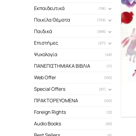
Εκπαιδευτικά
(118)
Ποικίλα Θέματα
(709)
Παιδικά
(595)
Επιστήμες
(271)
Ψυχολογία
(48)
ΠΑΝΕΠΙΣΤΗΜΙΑΚΑ ΒΙΒΛΙΑ
(17)
Web Offer
(100)
Special Offers
(87)
ΠΡΑΚΤΟΡΕΥΟΜΕΝΑ
(100)
Foreign Rights
(12)
Audio Books
(65)
Best Sellers
(6)