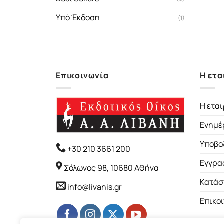
Υπό Έκδοση
(1)
Επικοινωνία
Η ετα
Η εται
Ενημέ
Υποβο
+30 210 3661 200
Εγγρα
Σόλωνος 98, 10680 Αθήνα
Κατάσ
info@livanis.gr
Επικο