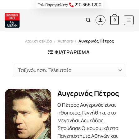
Skip
210 366 1200
Τηλ. Παραγγελίες:
to
content
0
Αρχική σελίδα
/
Authors
/
Αυγερινός Πέτρος
ΦΙΛΤΡΆΡΙΣΜΑ
Αυγερινός Πέτρος
O Πέτρος Αυγερινός είναι
ηθοποιός. Γεννήθηκε στο
Μεγανήσι Λευκάδας.
Σπούδασε Οικομομικά στο
Πανεπιστήμιο Αθηνών και