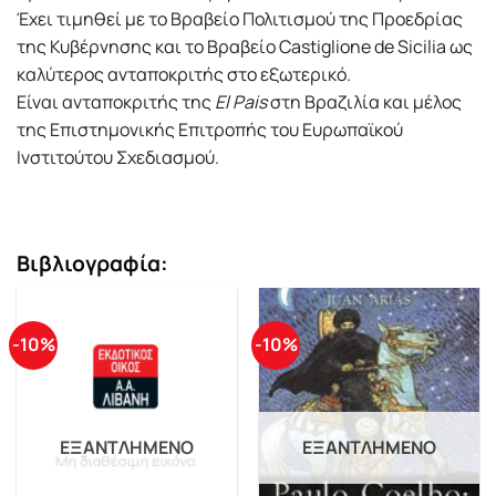
Έχει τιμηθεί με το Βραβείο Πολιτισμού της Προεδρίας
της Κυβέρνησης και το Βραβείο Castiglione de Sicilia ως
καλύτερος ανταποκριτής στο εξωτερικό.
Είναι ανταποκριτής της
El Pais
στη Βραζιλία και μέλος
της Επιστημονικής Επιτροπής του Ευρωπαϊκού
Ινστιτούτου Σχεδιασμού.
Βιβλιογραφία:
-10%
-10%
ΕΞΑΝΤΛΗΜΈΝΟ
ΕΞΑΝΤΛΗΜΈΝΟ