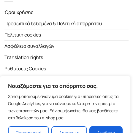
Όροι χρήσης
Προσωπικά δεδομένα & Πολιτική απορρήτου
Πολιτική cookies
Ασφάλεια συναλλαγών
Translation rights
Ρυθμίσεις Cookies
Νοιαζόμαστε για το απόρρητο σας.
Χρησιμοποιούμε ανώνυμα cookies για υπηρεσίες όπως τα
Google Analytics, για να κάνουμε καλύτερη την εμπειρία
των επισκεπτών μας. Εάν συμφωνείτε, θα μας βοηθήσετε
Copyright 2026 ©
Εκδοτικός Οίκος Α.Α. Λιβάνη
| All rights
στη βελτίωση του e-shop μας.
reserved.
Σόλωνος 98, 10680 Αθήνα | Τ:
2103661200
- F: 2103617791
Προσαρμογή
Απόρριψη
Αποδοχή