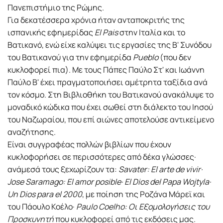
Πανεπιστήμιο της Ρώμης.
Για δεκατέσσερα χρόνια ήταν ανταποκριτής της
ισπανικής εφημερίδας
El Pais
στην Ιταλία και το
Βατικανό, ενώ είχε καλύψει τις εργασίες της Β' Συνόδου
του Βατικανού για την εφημερίδα
Pueblo
(που δεν
κυκλοφορεί πια). Με τους Πάπες Παύλο Στ' και Ιωάννη
Παύλο Β' έχει πραγματοποιήσει αμέτρητα ταξίδια ανά
τον κόσμο. Στη Βιβλιοθήκη του Βατικανού ανακάλυψε το
μοναδικό κώδικα που έχει σωθεί στη διάλεκτο του Ιησού
του Ναζωραίου, που επί αιώνες αποτελούσε αντικείμενο
αναζήτησης.
Είναι συγγραφέας πολλών βιβλίων που έχουν
κυκλοφορήσει σε περισσότερες από δέκα γλώσσες·
ανάμεσά τους ξεχωρίζουν τα:
Savater: El arte de vivir·
Jose Saramago: El amor posible· El Dios del Papa Wojtyla·
Un Dios para el 2000
, με ποίηση της Ροζάνα Μάρεϊ και
του Πάουλο Κοέλο·
Paulo Coelho: Οι Εξομολογήσεις του
Προσκυνητή
που κυκλοφορεί από τις εκδόσεις μας.