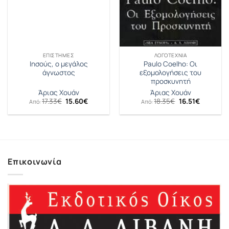
ΕΠΙΣΤΉΜΕΣ
ΛΟΓΟΤΕΧΝΊΑ
Ιησούς, ο μεγάλος
Paulo Coelho: Οι
άγνωστος
εξομολογήσεις του
προσκυνητή
Άριας Χουάν
Άριας Χουάν
Original
Η
Original
Η
17.33
€
15.60
€
18.35
€
16.51
€
Από:
Από:
price
τρέχουσα
price
τρέχουσ
was:
τιμή
was:
τιμή
17.33€.
είναι:
18.35€.
είναι:
15.60€.
16.51€.
Επικοινωνία