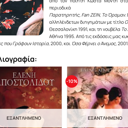
από τον ποιητή Κώστα Μόντη στο 
περιοδικά
Παρατηρητής, Fan ZEIN, Το Όραμαν.
αλληλένδετων διηγημάτων με τίτλο
Ο
Θεσσαλονίκη 1991, και τη νουβέλα
Το 
Αθήνα 1995. Από τις εκδόσεις μας 
ς που Γράφουν Ιστορία,
2000, και
Όσα Φέρνει ο Άνεμος
, 2001
λιογραφία:
-10%
ΕΞΑΝΤΛΗΜΈΝΟ
ΕΞΑΝΤΛΗΜΈΝΟ