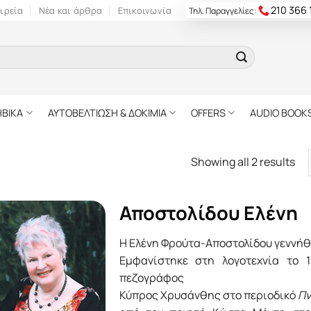
210 366
ιρεία
Νέα και άρθρα
Επικοινωνία
Τηλ. Παραγγελίες:
ΗΒΙΚΑ
ΑΥΤΟΒΕΛΤΙΩΣΗ & ΔΟΚΙΜΙΑ
OFFERS
AUDIO BOOK
Showing all 2 results
Αποστολίδου Ελένη
Η Ελένη Φρούτα-Αποστολίδου γεννήθ
Εμφανίστηκε στη λογοτεχνία το 
πεζογράφος
Κύπρος Χρυσάνθης στο περιοδικό
Πν