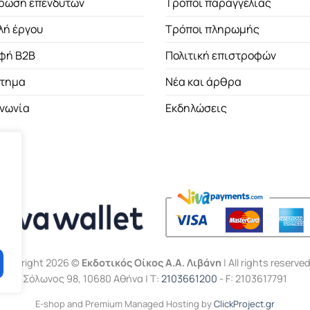
ρωση επενδυτών
Τρόποι παραγγελίας
λή έργου
Τρόποι πληρωμής
φή B2B
Πολιτική επιστροφών
τημα
Νέα και άρθρα
ινωνία
Εκδηλώσεις
Copyright 2026 ©
Εκδοτικός Οίκος Α.Α. Λιβάνη
| All rights reserved
Σόλωνος 98, 10680 Αθήνα | Τ:
2103661200
- F: 2103617791
E-shop and Premium Managed Hosting by
ClickProject.gr