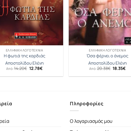
ΕΛΛΗΝΙΚΉ ΛΟΓΟΤΕΧΝΊΑ
ΕΛΛΗΝΙΚΉ ΛΟΓΟΤΕΧΝΊΑ
Η φωτιά της καρδιάς
Όσα φέρνει ο άνεμος
Αποστολίδου Ελένη
Αποστολίδου Ελένη
Original
Η
Original
Η
14.20
€
12.78
€
20.38
€
18.35
€
Από:
Από:
price
τρέχουσα
price
τρ
was:
τιμή
was:
τι
14.20€.
είναι:
20.38€.
είν
12.78€.
18
ιρεία
Πληροφορίες
ρεία
Ο λογαριασμός μου