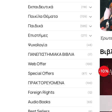
Εκπαιδευτικά
(118)
Ποικίλα Θέματα
(709)
Παιδικά
(595)
Επιστήμες
(271)
Έρωτε
Ψυχολογία
(48)
Βιβ
ΠΑΝΕΠΙΣΤΗΜΙΑΚΑ ΒΙΒΛΙΑ
(17)
Web Offer
(100)
-10%
Special Offers
(87)
ΠΡΑΚΤΟΡΕΥΟΜΕΝΑ
(100)
Foreign Rights
(12)
Audio Books
(65)
Best Sellers
(6)