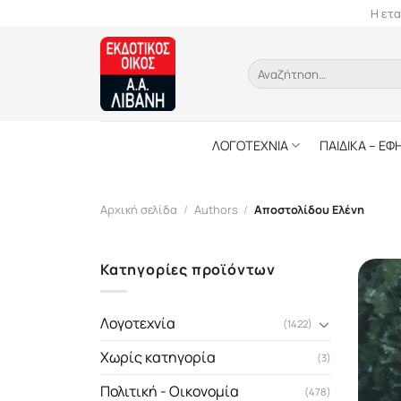
Skip
Η ετα
to
content
Αναζήτηση
για:
ΛΟΓΟΤΕΧΝΙΑ
ΠΑΙΔΙΚΑ – ΕΦ
Αρχική σελίδα
/
Authors
/
Αποστολίδου Ελένη
Κατηγορίες προϊόντων
Λογοτεχνία
(1422)
Χωρίς κατηγορία
(3)
Πολιτική - Οικονομία
(478)