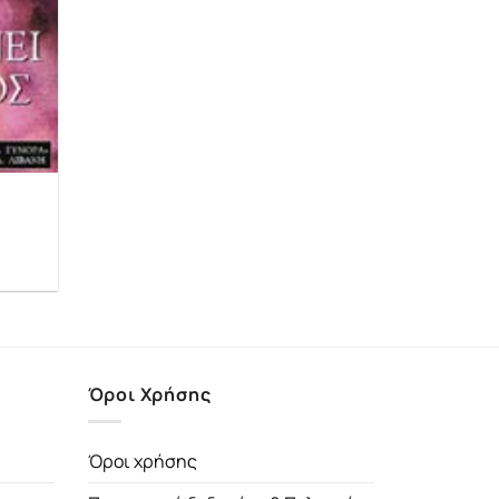
έχουσα
μή
αι:
.35€.
Όροι Χρήσης
Όροι χρήσης