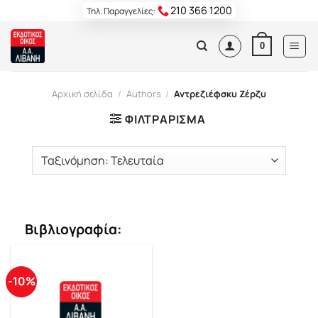
Skip
210 366 1200
Τηλ. Παραγγελίες:
to
content
0
Αρχική σελίδα
/
Authors
/
Αντρεζιέφσκυ Ζέρζυ
ΦΙΛΤΡΆΡΙΣΜΑ
Βιβλιογραφία:
-10%