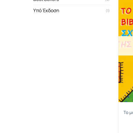
Υπό Έκδοση
(1)
Το μ