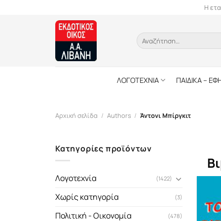
Skip
Η ετα
to
content
Αναζήτηση
για:
ΛΟΓΟΤΕΧΝΙΑ
ΠΑΙΔΙΚΑ – ΕΦ
Αρχική σελίδα
/
Authors
/
Άντονι Μπίργκιτ
Κατηγορίες προϊόντων
Βι
Λογοτεχνία
(1422)
Χωρίς κατηγορία
(3)
Πολιτική - Οικονομία
(478)