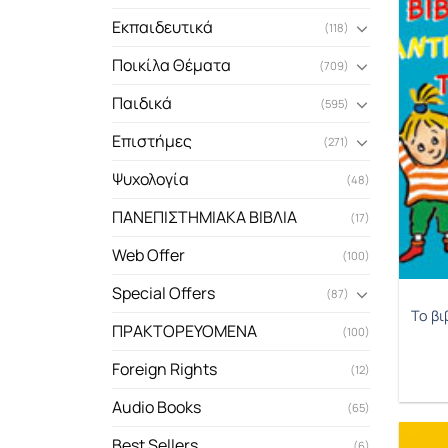
Εκπαιδευτικά
(118)
Ποικίλα Θέματα
(709)
Παιδικά
(595)
Επιστήμες
(271)
Ψυχολογία
(48)
ΠΑΝΕΠΙΣΤΗΜΙΑΚΑ ΒΙΒΛΙΑ
(17)
Web Offer
(100)
Special Offers
(87)
Το βι
ΠΡΑΚΤΟΡΕΥΟΜΕΝΑ
(100)
Foreign Rights
(12)
Audio Books
(65)
Best Sellers
(6)