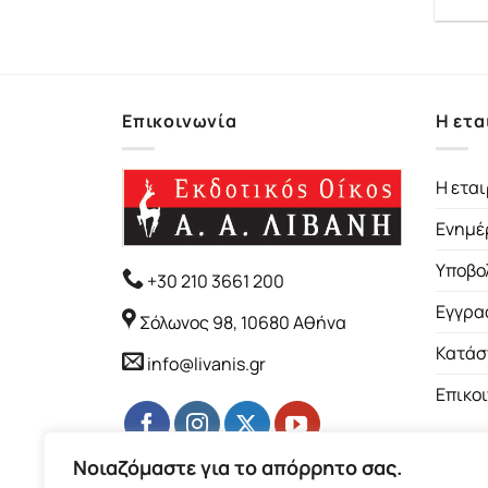
Επικοινωνία
Η ετα
Η εται
Ενημέ
Υποβο
+30 210 3661 200
Εγγρα
Σόλωνος 98, 10680 Αθήνα
Κατάσ
info@livanis.gr
Επικο
Νοιαζόμαστε για το απόρρητο σας.