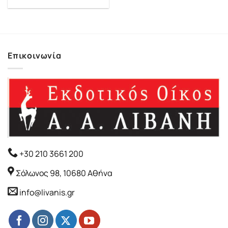
price
τρέχουσα
was:
τιμή
20.38€.
είναι:
18.35€.
Επικοινωνία
+30 210 3661 200
Σόλωνος 98, 10680 Αθήνα
info@livanis.gr