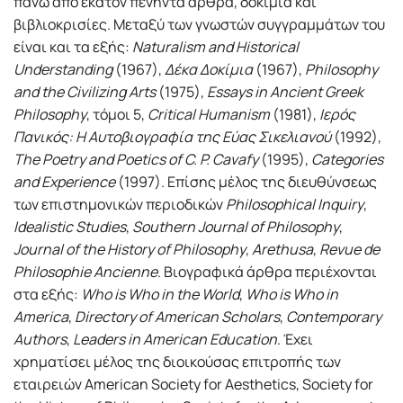
πάνω από εκατόν πενήντα άρθρα, δοκίμια και
βιβλιοκρισίες. Μεταξύ των γνωστών συγγραμμάτων του
είναι και τα εξής:
Naturalism and Historical
Understanding
(1967),
Δέκα Δοκίμια
(1967),
Philosophy
and the Civilizing Arts
(1975),
Essays in Ancient Greek
Philosophy
, τόμοι 5,
Critical Humanism
(1981),
Ιερός
Πανικός: Η Αυτοβιογραφία της Εύας Σικελιανού
(1992),
The Poetry and Poetics of C. P. Cavafy
(1995),
Categories
and Experience
(1997). Επίσης μέλος της διευθύνσεως
των επιστημονικών περιοδικών
Philosophical Inquiry
,
Idealistic Studies
,
Southern Journal of Philosophy
,
Journal of the History of Philosophy
,
Arethusa
,
Revue de
Philosophie Ancienne
. Βιογραφικά άρθρα περιέχονται
στα εξής:
Who is Who in the World
,
Who is Who in
America
,
Directory of American Scholars
,
Contemporary
Authors
,
Leaders in American Education
. Έχει
χρηματίσει μέλος της διοικούσας επιτροπής των
εταιρειών American Society for Aesthetics, Society for