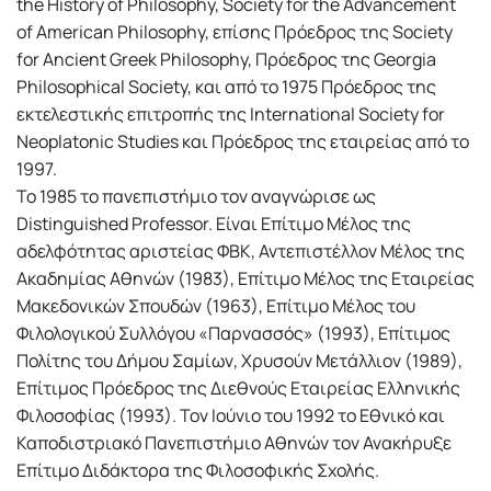
the History of Philosophy, Society for the Advancement
of American Philosophy, επίσης Πρόεδρος της Society
for Ancient Greek Philosophy, Πρόεδρος της Georgia
Philosophical Society, και από το 1975 Πρόεδρος της
εκτελεστικής επιτροπής της International Society for
Neoplatonic Studies και Πρόεδρος της εταιρείας από το
1997.
Το 1985 το πανεπιστήμιο τον αναγνώρισε ως
Distinguished Professor. Είναι Επίτιμο Μέλος της
αδελφότητας αριστείας ΦΒΚ, Αντεπιστέλλον Μέλος της
Ακαδημίας Αθηνών (1983), Επίτιμο Μέλος της Εταιρείας
Μακεδονικών Σπουδών (1963), Επίτιμο Μέλος του
Φιλολογικού Συλλόγου «Παρνασσός» (1993), Επίτιμος
Πολίτης του Δήμου Σαμίων, Χρυσούν Μετάλλιον (1989),
Επίτιμος Πρόεδρος της Διεθνούς Εταιρείας Ελληνικής
Φιλοσοφίας (1993). Τον Ιούνιο του 1992 το Εθνικό και
Καποδιστριακό Πανεπιστήμιο Αθηνών τον Ανακήρυξε
Επίτιμο Διδάκτορα της Φιλοσοφικής Σχολής.