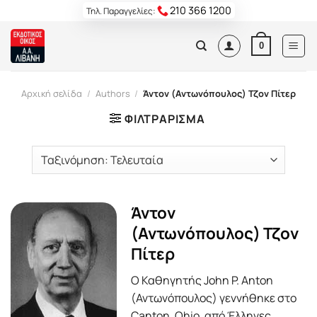
Skip
210 366 1200
Τηλ. Παραγγελίες:
to
content
0
Αρχική σελίδα
/
Authors
/
Άντον (Αντωνόπουλος) Τζον Πίτερ
ΦΙΛΤΡΆΡΙΣΜΑ
Άντον
(Αντωνόπουλος) Τζον
Πίτερ
Ο Καθηγητής John P. Anton
(Αντωνόπουλος) γεννήθηκε στο
Canton, Ohio, από Έλληνες