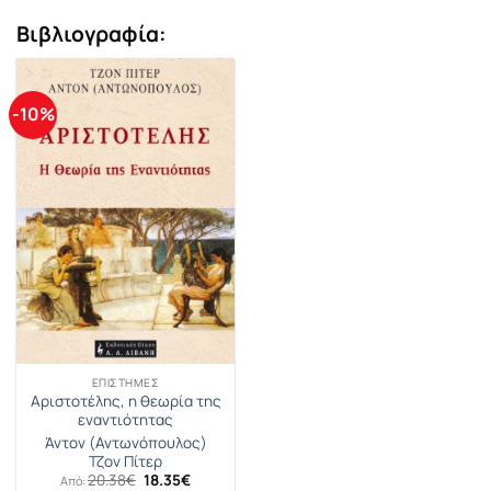
Βιβλιογραφία:
-10%
ΕΠΙΣΤΉΜΕΣ
Αριστοτέλης, η θεωρία της
εναντιότητας
Άντον (Αντωνόπουλος)
Τζον Πίτερ
Original
Η
20.38
€
18.35
€
Από: